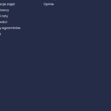
acje zajęć
Opinie
dowcy
i raty
ności
y egzaminów
t