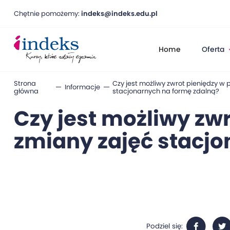
Chętnie pomożemy:
indeks@indeks.edu.pl
Home
Oferta
Strona
Czy jest możliwy zwrot pieniędzy w
Informacje
główna
stacjonarnych na formę zdalną?
Czy jest możliwy zw
zmiany zajęć stacjo
Podziel się: