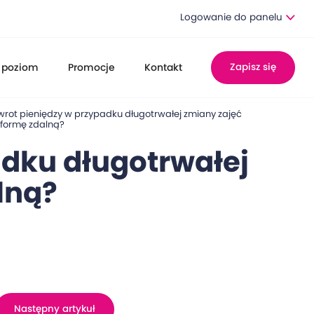
Logowanie do panelu
 poziom
Promocje
Kontakt
Zapisz się
zwrot pieniędzy w przypadku długotrwałej zmiany zajęć
 formę zdalną?
adku długotrwałej
lną?
Następny artykuł