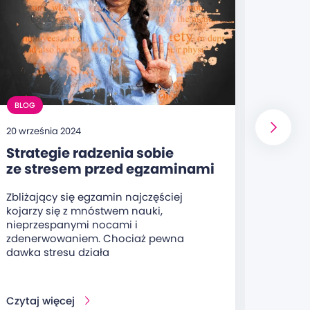
BLOG
BLOG
20 września 2024
20 sierp
Strategie radzenia sobie
Jakie
ze stresem przed egzaminami
wiedz
– techniki relaksacyjne
przy
Zbliżający się egzamin najczęściej
Olimpi
i metody zarządzania stresem
kojarzy się z mnóstwem nauki,
organi
nieprzespanymi nocami i
ucznió
zdenerwowaniem. Chociaż pewna
oraz s
dawka stresu działa
Czytaj więcej
Czytaj 