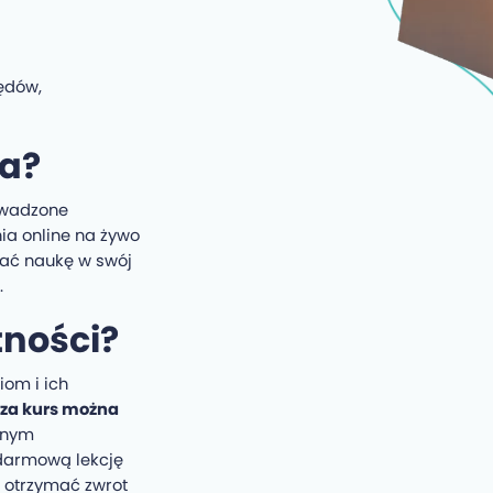
łędów,
ia?
owadzone
nia online na żywo
wać naukę w swój
.
tności?
om i ich
 za kurs można
rnym
 darmową lekcję
i otrzymać zwrot