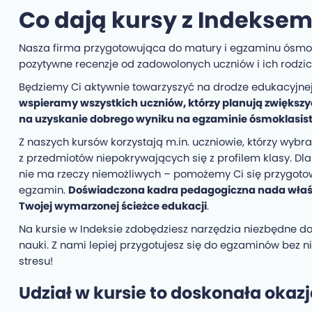
Co dają kursy z Indekse
Nasza firma przygotowująca do matury i egzaminu ósmok
pozytywne recenzje od zadowolonych uczniów i ich rodzi
Będziemy Ci aktywnie towarzyszyć na drodze edukacyjne
wspieramy wszystkich uczniów, którzy planują zwiększy
na uzyskanie dobrego wyniku na egzaminie ósmoklasist
Z naszych kursów korzystają m.in. uczniowie, którzy wybra
z przedmiotów niepokrywających się z profilem klasy. Dla
nie ma rzeczy niemożliwych – pomożemy Ci się przygot
egzamin.
Doświadczona kadra pedagogiczna
nada właś
Twojej wymarzonej ścieżce edukacji
.
Na kursie w Indeksie zdobędziesz narzędzia niezbędne do
nauki. Z nami lepiej przygotujesz się do egzaminów bez 
stresu!
Udział w kursie to doskonała okazj