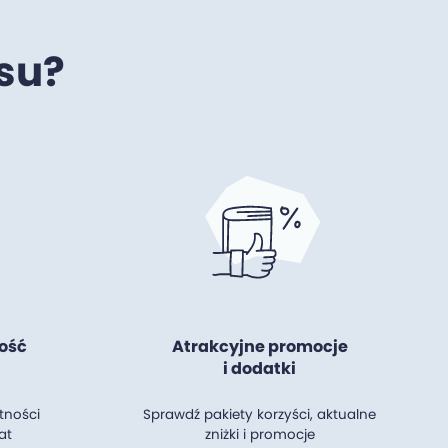
su?
ość
Atrakcyjne promocje
i dodatki
tności
Sprawdź pakiety korzyści, aktualne
at
zniżki i promocje