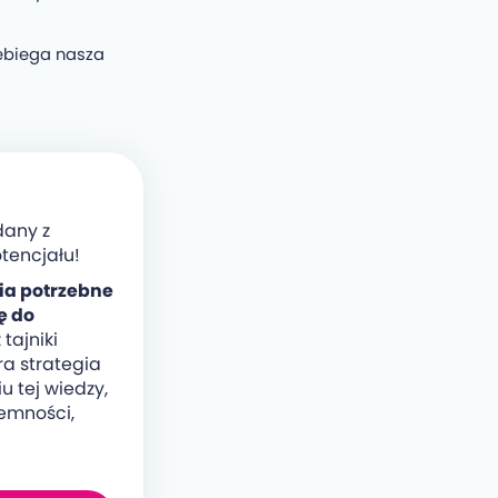
zebiega nasza
dany z
tencjału!
ia potrzebne
ę do
 tajniki
ra strategia
u tej wiedzy,
emności,