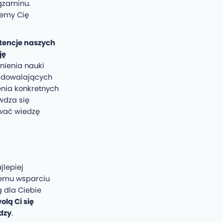
egzaminu.
jemy Cię
etencje naszych
ję
nienia nauki
zadowalających
enia konkretnych
wdza się
wać wiedzę
jlepiej
szemu wsparciu
ą dla Ciebie
lą Ci się
dzy
.