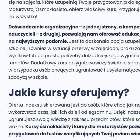
się na zajęcia, które uzupełnią Twoje przygotowania do 
Maturzysto, Ósmoklasisto, obierz właściwy kurs. Przygotu
na wszystko!
Doświadczenie organizacyjne – z jednej strony, a komp
nauczycieli – z drugiej, pozwalają nam oferować edukac
na najwyższym poziomie.
Jest to doskonała opcja uzupeł
szkolnej, również w sytuacji przerwy w zajęciach, braku 
wyników lub po prostu potrzeby dokładniejszego wyjaśni
tematów. Dodatkowy kurs przygotowawczy świetnie spra
w przypadku osób chcących ugruntować i usystematyzo
zdobytą w szkole.
Jakie kursy oferujemy?
Oferta Indeksu skierowana jest do osób, które chcą jak na
wykorzystać czas, jaki ich dzieli od egzaminu. Dzięki na
ugruntujesz swoją wiedzę z zakresu przedmiotów, które s
ważne.
Kursy ósmoklasisty i kursy dla maturzystów pozwo
przygotować do testów weryfikujących Twój poziom wie