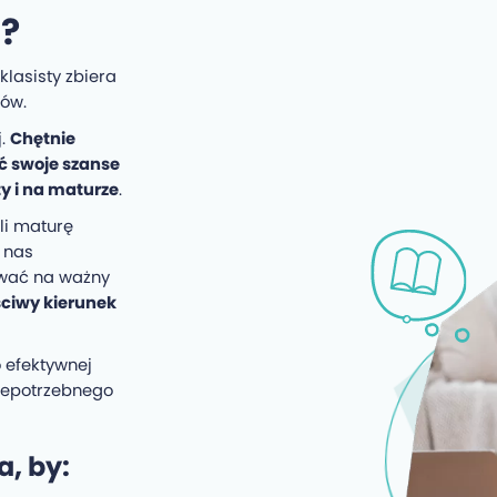
m?
lasisty zbiera
ców.
j.
Chętnie
ć swoje szanse
y i na maturze
.
li maturę
 nas
ować na ważny
ciwy kierunek
 efektywnej
niepotrzebnego
a, by: