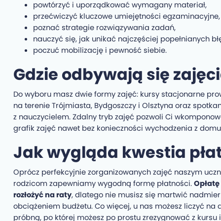
powtórzyć i uporządkować wymagany materiał,
przećwiczyć kluczowe umiejętności egzaminacyjne,
poznać strategie rozwiązywania zadań,
nauczyć się, jak unikać najczęściej popełnianych b
poczuć mobilizację i pewność siebie.
Gdzie odbywają się zajęc
Do wyboru masz dwie formy zajęć: kursy stacjonarne pr
na terenie Trójmiasta, Bydgoszczy i Olsztyna oraz spotka
z nauczycielem. Zdalny tryb zajęć pozwoli Ci wkompono
grafik zajęć nawet bez konieczności wychodzenia z domu
Jak wygląda kwestia pła
Oprócz perfekcyjnie zorganizowanych zajęć naszym uczni
rodzicom zapewniamy wygodną formę płatności.
Opłatę
rozłożyć na raty
, dlatego nie musisz się martwić nadmie
obciążeniem budżetu. Co więcej, u nas możesz liczyć na
próbną, po której możesz po prostu zrezygnować z kursu 