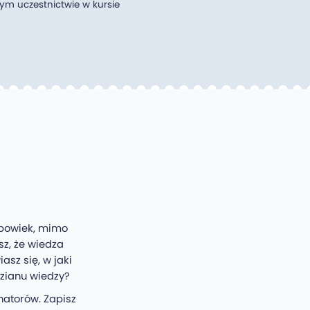
zym uczestnictwie w kursie
 powiek, mimo
sz, że wiedza
sz się, w jaki
zianu wiedzy?
natorów. Zapisz