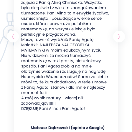
zajęcia z Panią Aliną Chmiecka. Wszystko
było cierpliwie i z wielkim zaangażowaniem
tłumaczone. Pani Alina to niezwykle życzliwa,
uśmiechnięta i posiadające wielkie serce
osoba, która sprawiła, że polubiłem
matematykę, na wszystkie lekcje była
perfekcyjnie przygotowana.
Muszę również wyróżnić Panią Agatę
Malottki- NAJLEPSZA NAUCZYCIELKA
MATEMATYKI w moim edukacyjnym życiu.
Nie widziałem, że można tłumaczyć
matematykę w taki prosty, nietuzinkowy
sposób. Pani Agata zrobiła na mnie
olbrzymie wrażenie i zasługuję na nagrodę
Nauczyciela Wszechczasów! Samo za siebie
mówi to, że kurs dodatkowy w ferie zimowe
z Panią Agatą, stanowił dla mnie najlepszy
moment ferii.
A mój wynik matury... więcej niż
zadowalający!!!!!!
DZIĘKUJĘ Pani Alino i Pani Agato!
Mateusz Dąbrowski (opinia z Google)