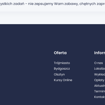
ystkich zadań - nie zepsujemy Wam zabawy, chętnych zapra
Oferta
Info
Trójmiasto
O nas
Bydgoszcz
Lokaliz
Olsztyn
Wykła
Kursy Online
Opłaty 
Aktual
Termin
Kontak