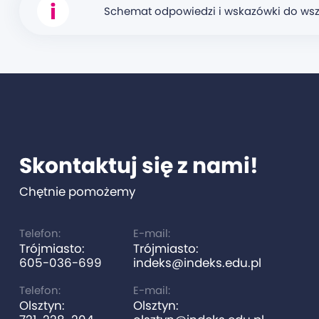
Schemat odpowiedzi i wskazówki do wsz
Skontaktuj się z nami!
Chętnie pomożemy
Telefon:
E-mail:
Trójmiasto:
Trójmiasto:
605-036-699
indeks@indeks.edu.pl
Telefon:
E-mail:
Olsztyn:
Olsztyn: