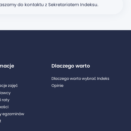
szamy do kontaktu z Sekretariatem Indeksu.
rmacje
Dlaczego warto
Dlaczego warto wybrać Indeks
acje zajęć
Opinie
dowcy
i raty
ności
y egzaminów
t