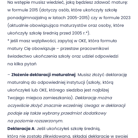
Na wstępie musisz wiedzieć, jaką będziesz zdawać maturę:
w formule 2015 (dotyczy osób, które ukończyły szkołę
ponadgimnazjalną w latach 2005-2015) czy w formule 2023
(aktualnie obowiązująca maturzystów oraz osoby, które
ukończyły szkołę średnią przed 2005 r.*).
* jeśli masz wątpliwości, zapytaj w OKE, która formuła
matury Cię obowiązuje – przestaw pracownikowi
świadectwo ukończenia szkoły oraz udziel odpowiedzi
na kilka pytań
–
Złożenie deklaracji maturalnej
: Musisz złożyć deklarację
maturalną do odpowiedniej instytucji (szkoły, którą
ukończyłeś lub OKE, którego siedziba jest najbliżej
Twojego miejsca zamieszkania).
Deklarację można
oczywiście złożyć znacznie wcześniej. Uwaga: w deklaracji
podaje się także wybrany przedmiot dodatkowy
na poziomie rozszerzonym.
Deklaracja A
: Jeśli ukończyłeś szkołę średnią,
która nie została zlikwidowana, składaj deklarację w swojej