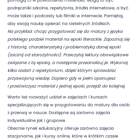
pomogą Ci w powtórzeniu materiału. Mogą to być
podręczniki szkolne, repetytoria, źródła internetowe, a być
może także i podcasty lub filmiki w internecie. Pamiętaj,
aby swoją naukę opierać na rzetelnych źródłach.
Na przykład: chcąc przygotować się do matury z języka
polskiego podziel materiał na epoki literackie. Zapoznaj się
z historią, charakterystyką i problematyką danej epoki
(zacznij od starożytności). Przeczytaj lektury obowiązkowe
związane z tą epoką, a następnie przeanalizuj je. Wykonaj
kilka zadań z repetytorium, dzięki którym sprawdzisz
przyswojoną wiedzę. Dopiero gdy w pełni opanujesz
i przećwiczysz materiał z jednej epoki, przejdź do kolejnej.
Warto też rozważyć udział w zajęciach i kursach
specjalizujących się w przygotowaniu do matury dla osób
z przerwą w nauce. Dostępne są zarówno zajęcia
indywidualne jak i grupowe.
Obecnie rynek edukacyjny oferuje zarówno zajęcia
stacjonarne, jak i kursy online, które w krótkim czasie