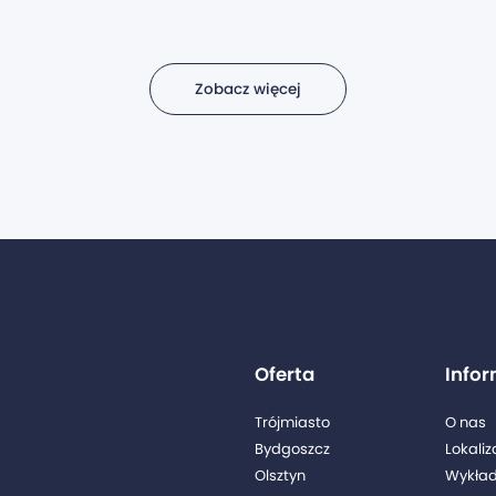
Zobacz więcej
Oferta
Info
Trójmiasto
O nas
Bydgoszcz
Lokaliz
Olsztyn
Wykła