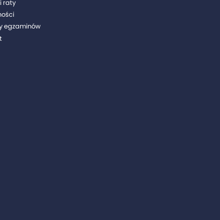
i raty
ności
y egzaminów
t