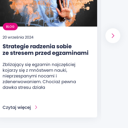
BLOG
BLOG
20 września 2024
20 sierp
Strategie radzenia sobie
Jakie
ze stresem przed egzaminami
wiedz
– techniki relaksacyjne
przy
Zbliżający się egzamin najczęściej
Olimpi
i metody zarządzania stresem
kojarzy się z mnóstwem nauki,
organi
nieprzespanymi nocami i
ucznió
zdenerwowaniem. Chociaż pewna
oraz s
dawka stresu działa
Czytaj więcej
Czytaj 