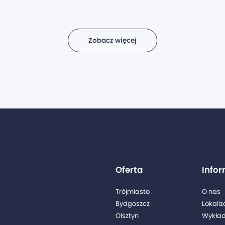
Zobacz więcej
Oferta
Info
Trójmiasto
O nas
Bydgoszcz
Lokaliz
Olsztyn
Wykła