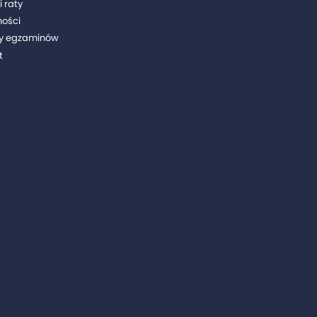
i raty
ności
y egzaminów
t