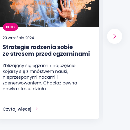
BLOG
BLOG
20 września 2024
20 sierp
Strategie radzenia sobie
Jakie
ze stresem przed egzaminami
wiedz
– techniki relaksacyjne
przy
Zbliżający się egzamin najczęściej
Olimpi
i metody zarządzania stresem
kojarzy się z mnóstwem nauki,
organi
nieprzespanymi nocami i
ucznió
zdenerwowaniem. Chociaż pewna
oraz s
dawka stresu działa
Czytaj więcej
Czytaj 