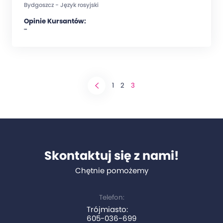
Bydgoszcz - Język rosyjski
Opinie Kursantów:
""
1
2
3
Skontaktuj się z nami!
Chętnie pomożemy
Telefon:
Trójmiasto:
605-036-699