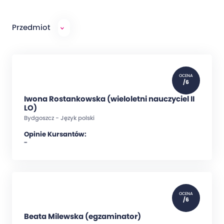
Przedmiot
OCENA
/6
Iwona Rostankowska (wieloletni nauczyciel II
LO)
Bydgoszcz - Język polski
Opinie Kursantów:
""
OCENA
/6
Beata Milewska (egzaminator)