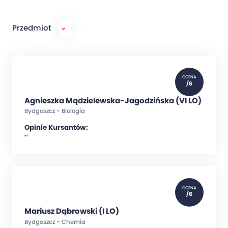
Przedmiot
OCENA
/6
Agnieszka Mądzielewska-Jagodzińska (VI LO)
Bydgoszcz - Biologia
Opinie Kursantów:
""
OCENA
/6
Mariusz Dąbrowski (I LO)
Bydgoszcz - Chemia