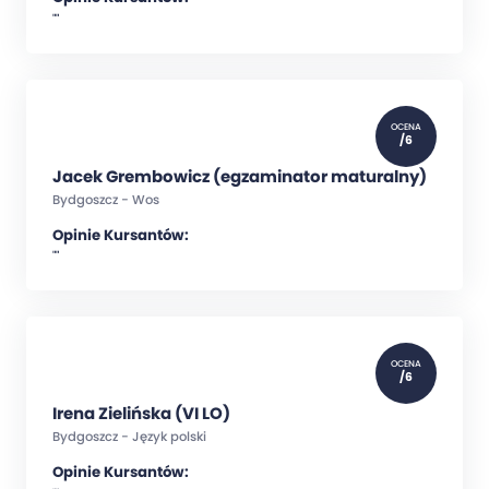
""
OCENA
/6
Jacek Grembowicz (egzaminator maturalny)
Bydgoszcz - Wos
Opinie Kursantów:
""
OCENA
/6
Irena Zielińska (VI LO)
Bydgoszcz - Język polski
Opinie Kursantów: