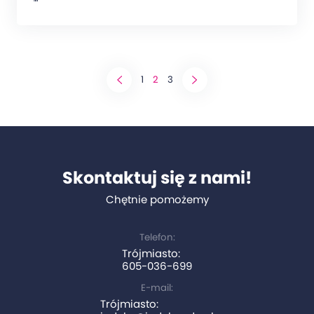
""
1
2
3
Skontaktuj się z nami!
Chętnie pomożemy
Telefon:
Trójmiasto:
605-036-699
E-mail:
Trójmiasto: