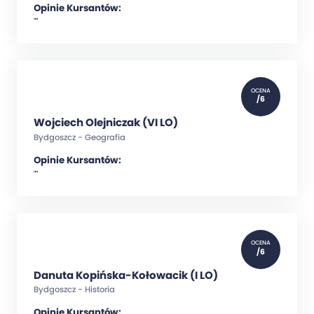
Opinie Kursantów:
""
OCENA
/6
Wojciech Olejniczak (VI LO)
Bydgoszcz - Geografia
Opinie Kursantów:
""
OCENA
/6
Danuta Kopińska-Kołowacik (I LO)
Bydgoszcz - Historia
Opinie Kursantów: