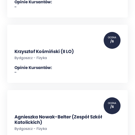
Opinie Kursantów:
""
OCENA
/6
Krzysztof Kośmiński (II LO)
Bydgoszcz - Fizyka
Opinie Kursantów:
""
OCENA
/6
Agnieszka Nowak-Belter (Zespół Szkół
Katolickich)
Bydgoszcz - Fizyka