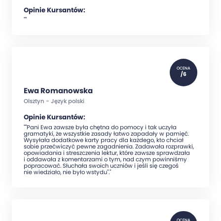
Opinie Kursantów:
""
OCENA
/6
Ewa Romanowska
Olsztyn - Język polski
Opinie Kursantów:
""Pani Ewa zawsze była chętna do pomocy i tak uczyła
gramatyki, że wszystkie zasady łatwo zapadały w pamięć.
Wysyłała dodatkowe karty pracy dla każdego, kto chciał
sobie przećwiczyć pewne zagadnienia. Zadawała rozprawki,
opowiadania i streszczenia lektur, które zawsze sprawdzała
i oddawała z komentarzami o tym, nad czym powinniśmy
popracować. Słuchała swoich uczniów i jeśli się czegoś
nie wiedziało, nie było wstydu"."
OCENA