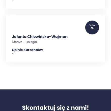
""
OCENA
/6
Jolanta Chlewińska-Wajman
Olsztyn - Biologia
Opinie Kursantów:
""
Skontaktuj się z nami!