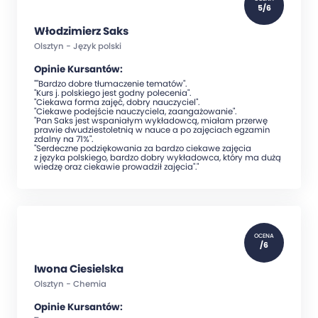
5/6
Włodzimierz Saks
Olsztyn - Język polski
Opinie Kursantów:
""Bardzo dobre tłumaczenie tematów".
"Kurs j. polskiego jest godny polecenia".
"Ciekawa forma zajęć, dobry nauczyciel".
"Ciekawe podejście nauczyciela, zaangażowanie".
"Pan Saks jest wspaniałym wykładowcą, miałam przerwę
prawie dwudziestoletnią w nauce a po zajęciach egzamin
zdalny na 71%".
"Serdeczne podziękowania za bardzo ciekawe zajęcia
z języka polskiego, bardzo dobry wykładowca, który ma dużą
wiedzę oraz ciekawie prowadził zajęcia"."
OCENA
/6
Iwona Ciesielska
Olsztyn - Chemia
Opinie Kursantów: