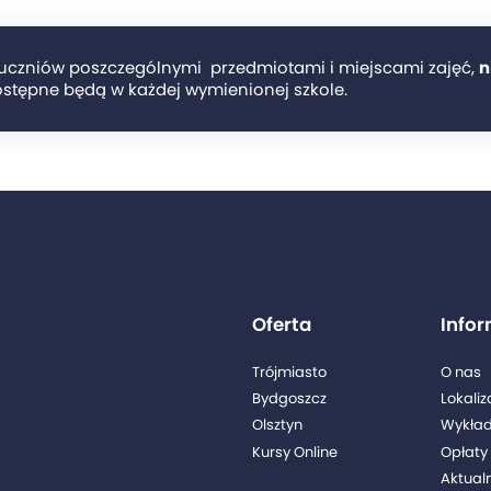
uczniów poszczególnymi przedmiotami i miejscami zajęć,
n
stępne będą w każdej wymienionej szkole.
Oferta
Info
Trójmiasto
O nas
Bydgoszcz
Lokaliz
Olsztyn
Wykła
Kursy Online
Opłaty 
Aktual