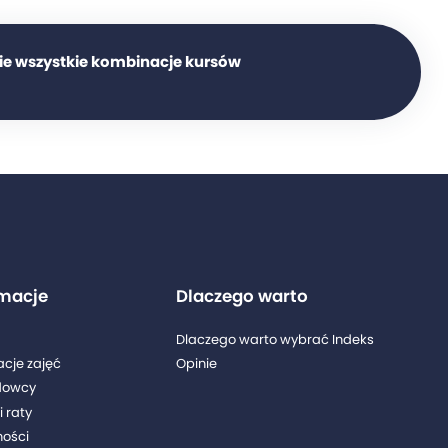
ie wszystkie kombinacje kursów
rmacje
Dlaczego warto
Dlaczego warto wybrać Indeks
acje zajęć
Opinie
dowcy
i raty
ności