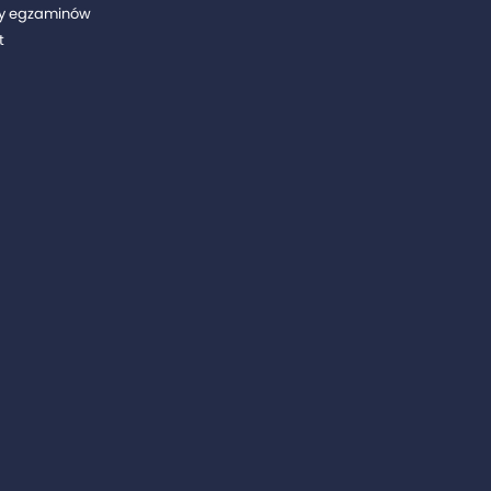
y egzaminów
t