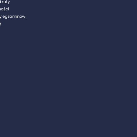
i raty
ności
y egzaminów
t