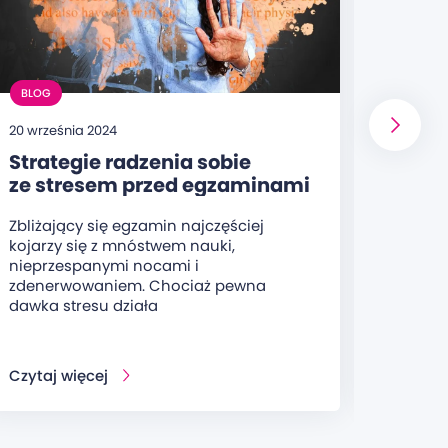
BLOG
BLOG
20 września 2024
20 sierp
Strategie radzenia sobie
Jakie
ze stresem przed egzaminami
wiedz
– techniki relaksacyjne
przy
Zbliżający się egzamin najczęściej
Olimpi
i metody zarządzania stresem
kojarzy się z mnóstwem nauki,
organi
nieprzespanymi nocami i
ucznió
zdenerwowaniem. Chociaż pewna
oraz s
dawka stresu działa
Czytaj więcej
Czytaj 