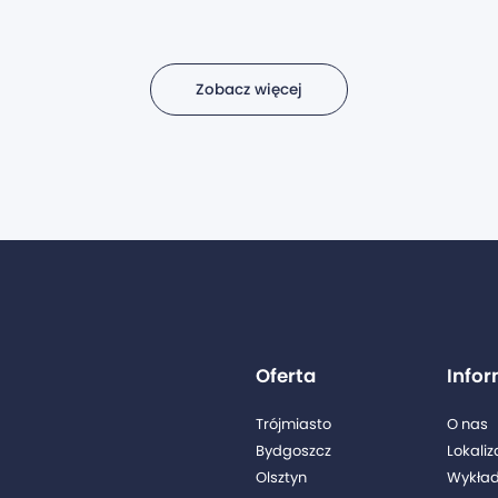
Zobacz więcej
Oferta
Info
Trójmiasto
O nas
Bydgoszcz
Lokaliz
Olsztyn
Wykła