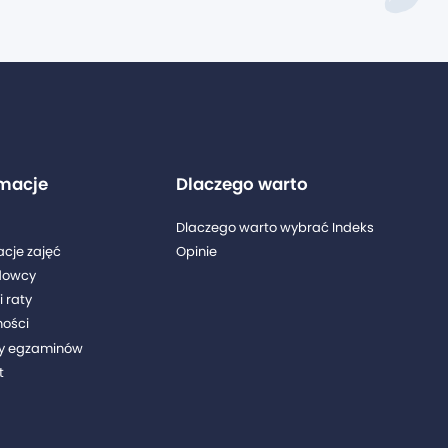
rmacje
Dlaczego warto
Dlaczego warto wybrać Indeks
acje zajęć
Opinie
dowcy
i raty
ności
y egzaminów
t