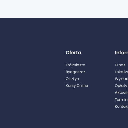
Oferta
Info
Trójmiasto
O nas
Bydgoszcz
Lokaliz
Olsztyn
Wykła
Kursy Online
Opłaty 
Aktual
Termin
Kontak