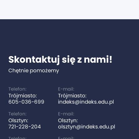
Skontaktuj się z nami!
Chętnie pomożemy
Telefon:
E-mail:
Trójmiasto:
Trójmiasto:
605-036-699
indeks@indeks.edu.pl
Telefon:
E-mail:
Olsztyn:
Olsztyn:
721-228-204
olsztyn@indeks.edu.pl
Telefon:
E-mail: