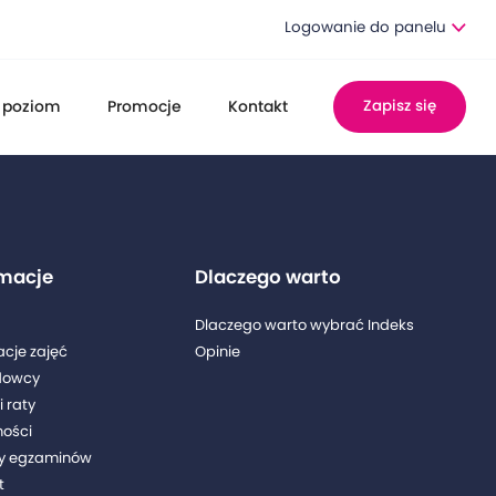
Logowanie do panelu
 poziom
Promocje
Kontakt
Zapisz się
rmacje
Dlaczego warto
Dlaczego warto wybrać Indeks
acje zajęć
Opinie
dowcy
i raty
ności
y egzaminów
t