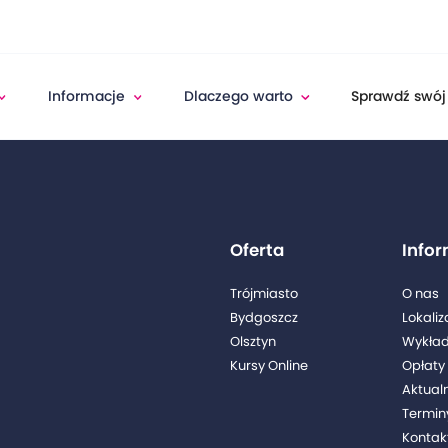
Informacje
Dlaczego warto
Sprawdź swój
Oferta
Info
Trójmiasto
O nas
Bydgoszcz
Lokaliz
Olsztyn
Wykła
Kursy Online
Opłaty 
Aktual
Termin
Kontak