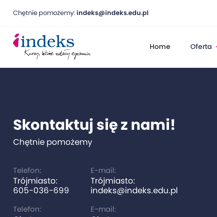
Chętnie pomożemy:
indeks@indeks.edu.pl
Home
Oferta
Skontaktuj się z nami!
Chętnie pomożemy
Telefon:
E-mail:
Trójmiasto:
Trójmiasto:
605-036-699
indeks@indeks.edu.pl
Telefon:
E-mail: